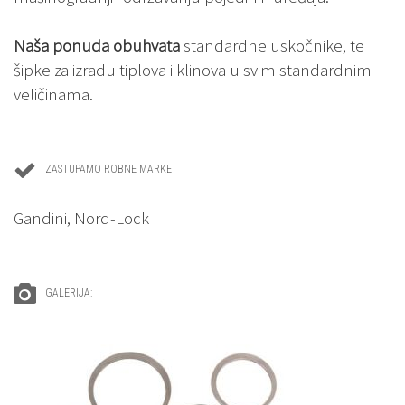
Naša ponuda obuhvata
standardne uskočnike, te
šipke za izradu tiplova i klinova u svim standardnim
veličinama.


ZASTUPAMO ROBNE MARKE
Gandini, Nord-Lock


GALERIJA: