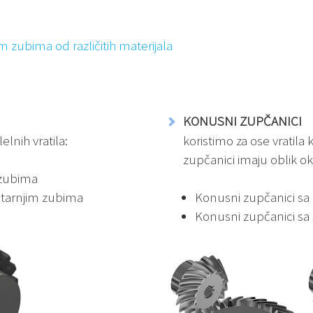
im zubima od različitih materijala
KONUSNI ZUPČANICI
elnih vratila:
koristimo za ose vratila 
zupčanici imaju oblik o
m zubima
nutarnjim zubima
Konusni zupčanici sa
Konusni zupčanici sa 