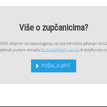
Više o zupčanicima?
DE stojimo na raspolaganju za sva tehnička pitanja i struč
aktirati putem emaila
tbstrade@bih.net.ba
ili telefonski 
POŠALJI UPIT