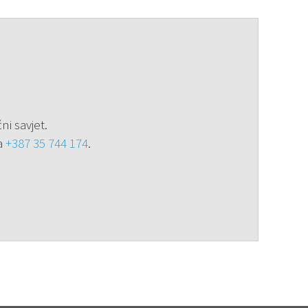
ni savjet.
na
+387 35 744 174
.