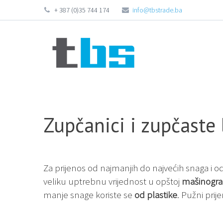
+ 387 (0)35 744 174
info@tbstrade.ba
Zupčanici i zupčaste 
Za prijenos od najmanjih do najvećih snaga i o
veliku uptrebnu vrijednost u opštoj
mašinogra
manje snage koriste se
od plastike
. Pužni prij