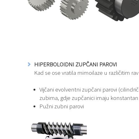
HIPERBOLOIDNI ZUPČANI PAROVI
Kad se ose vratila mimoilaze u različitim ra
Vijčani evolventni zupčani parovi (cilindri
zubima, gdje zupčanici imaju konstantan
Pužni zubni parovi